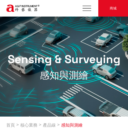
商城
Sensing & Surveying
感知與測繪
>
>
>
首頁
核心業務
產品線
感知與測繪