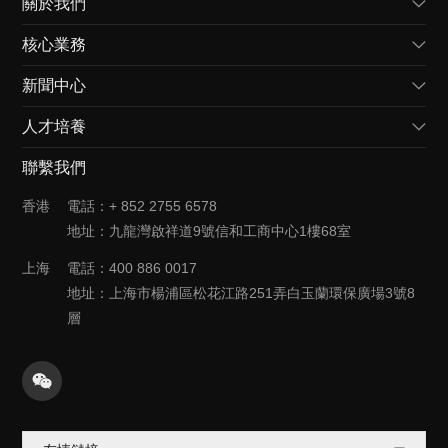
關於我們
核心業務
企業概況
新聞中心
企業願景
產品線
人才培養
企業歷程
解決方案
企業新聞
聯繫我們
聯繫方式
合作機會
行業新聞
招聘信息
香港
電話：+ 852 2755 6578
產品新聞
加入我們
地址：九龍灣啟祥道9號信和工商中心1樓68室
活動安排
上海
電話：400 886 0017
地址：上海市楊浦區松花江路251弄白玉蘭環保廣場3號8
層