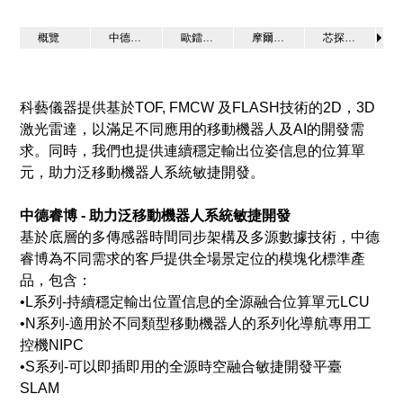
概覽
中德睿博 - 多源融合定位和繪圖裝置
歐鐳激光 - 2D、3D激光雷達
摩爾芯光 - FMCW動態瞬識激光雷達系統LARK
芯探-Flash激光雷達
科藝儀器提供基於TOF, FMCW 及FLASH技術的2D，3D
激光雷達，以滿足不同應用的移動機器人及AI的開發需
求。同時，我們也提供連續穩定輸出位姿信息的位算單
元，助力泛移動機器人系統敏捷開發。
中德睿博 -
助力泛移動機器人系統敏捷開發
基於底層的多傳感器時間同步架構及多源數據技術，中德
睿博為不同需求的客戶提供全場景定位的模塊化標準產
品，包含：
•L系列-持續穩定輸出位置信息的全源融合位算單元LCU
•N系列-適用於不同類型移動機器人的系列化導航專用工
控機NIPC
•S系列-可以即插即用的全源時空融合敏捷開發平臺
SLAM